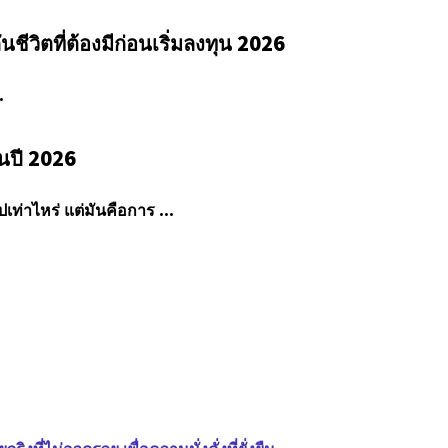
ีวิตที่ต้องมีก่อนเริ่มลงทุน 2026
.
ในปี 2026
เท่าไหร่ แต่มันคือการ ...