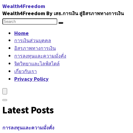
Wealth4Freedom
Wealth4Freedom By เสธ.การเงิน สู่อิสรภาพทางการเงิน
Home
การเงินส่วนบุคคล
อิสรภาพทางการเงิน
การลงทุนและความมั่งคั่ง
จิตวิทยาและไลฟ์สไตล์
เกี่ยวกับเรา
Privacy Policy
Latest Posts
การลงทุนและความมั่งคั่ง