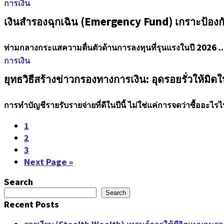
การเงิน
เงินสำรองฉุกเฉิน (Emergency Fund) เกราะป้องกันช
ท่ามกลางกระแสความตื่นตัวด้านการลงทุนที่รุนแรงในปี 2026 ..
การเงิน
ยุทธวิธีสร้างข่าวกรองทางการเงิน: อุดรอยรั่วให้มิด
การทำบัญชีรายรับรายจ่ายที่ดีในปีนี้ ไม่ใช่แค่การจดว่าซื้ออะไรไป
1
2
3
Next Page »
Search
Search
Recent Posts