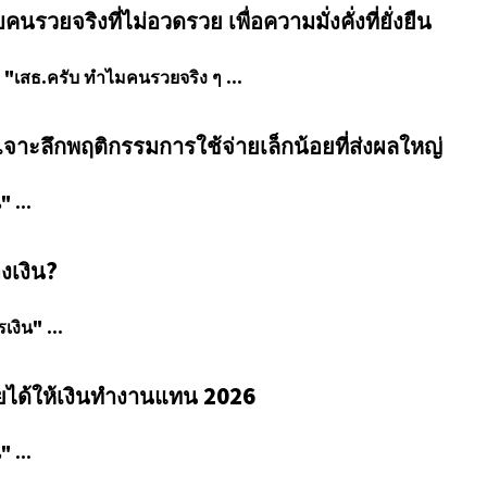
วยจริงที่ไม่อวดรวย เพื่อความมั่งคั่งที่ยั่งยืน
อ "เสธ.ครับ ทำไมคนรวยจริง ๆ ...
จาะลึกพฤติกรรมการใช้จ่ายเล็กน้อยที่ส่งผลใหญ่
" ...
งเงิน?
งิน" ...
ายได้ให้เงินทำงานแทน 2026
" ...