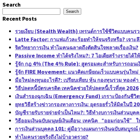
Search
Search
Recent Posts
รวยเงียบ (Stealth Wealth) เทรนด์การใช้ชีวิตแบบคนรวยจริงท
Latte Factor: กาแฟแก้วละร้อยทำให้จนจริงหรือ? เจาะลึก
จิตวิทยาการเงิน ทำไมคนฉลาดถึงตัดสินใจพลาดเรื่องเงิน?
Passive Income ทำได้จริงไหม?: 7 ไอเดียสร้างรายได้ใ
รู้จัก กฎ 4% (The 4% Rule): สูตรอมตะสำหรับการถอนเงิน
รู้จัก FIRE Movement: แนวคิดเกษียณเร็วแบบคนรุ่นใหม่ ต
มือใหม่ลงทุนอะไรดี?: เปรียบเทียบ หุ้น กองทุนรวม ทองค
วิธีปลดหนี้บัตรเครดิต เทคนิคช่วยให้ปลดหนี้เร็วที่สุด 2026
เงินสำรองฉุกเฉิน (Emergency Fund) เกราะป้องกันชีวิตที
ยุทธวิธีสร้างข่าวกรองทางการเงิน: อุดรอยรั่วให้มิดในปี 2
บัญชีรายรับรายจ่ายจำเป็นไหม?: วิธีทำงบการเงินส่วนบุค
วิธีออมเงินฉบับมนุษย์เงินเดือน: เทคนิค “ออมก่อนใช้” ใ
การเงินส่วนบุคคล 101: คู่มือวางแผนการเงินฉบับสมบูรณ์ เร
ทำไมคนรวยจริงถึงไม่บ้าอวดรวย?